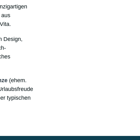
nzigartigen
g aus
Vita.
en Design,
ch-
ches
nze
(ehem.
 Urlaubsfreude
er typischen