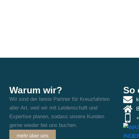
Warum wir?
So 
Wir sind der beste Partner für Kreuzfahrten
k
aller Art, weil wir mit Leidenschaft und
B
Expertise planen, sodass unsere Kunden
+
gerne wieder bei uns buchen.
mehr über uns