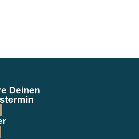
re Deinen
stermin
er