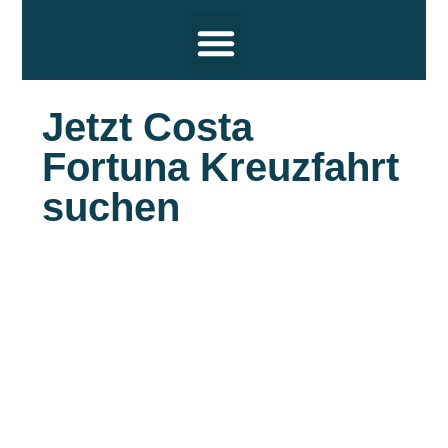
Reiseziele
Hochsee Kreuzfahrten
Flusskreuzfahrten
Themen
Termine und Wissenswertes
Über uns
Jetzt Costa
Fortuna Kreuzfahrt
suchen