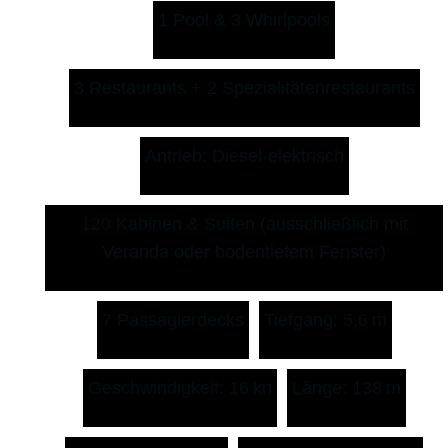
1 Pool & 3 Whirlpools
3 Restaurants + 2 Spezialitätenrestaurants
Antrieb: Diesel-elektrisch
120 Kabinen & Suiten (ausschließlich mit
Veranda oder bodentiefem Fenster)
7 Passagierdecks
Tiefgang: 5,6 m
Geschwindigkeit: 16 kn
Länge: 138 m