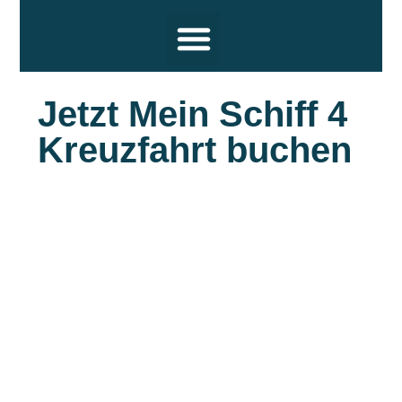
Reiseziele
Hochsee Kreuzfahrten
Flusskreuzfahrten
Themen
Termine und Wissenswertes
Über uns
Jetzt Mein Schiff 4
Kreuzfahrt buchen