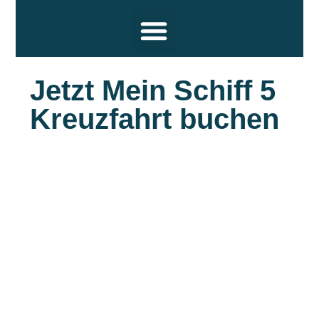
Reiseziele
Hochsee Kreuzfahrten
Flusskreuzfahrten
Themen
Termine und Wissenswertes
Über uns
Jetzt Mein Schiff 5
Kreuzfahrt buchen