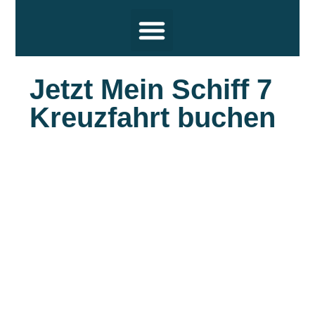
Reiseziele
Hochsee Kreuzfahrten
Flusskreuzfahrten
Themen
Termine und Wissenswertes
Über uns
Jetzt Mein Schiff 7
Kreuzfahrt buchen