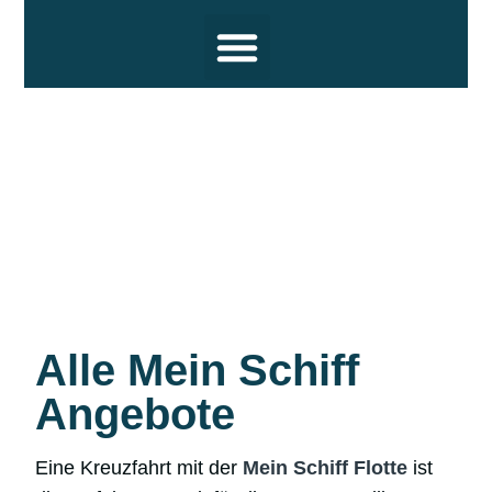
Reiseziele
Hochsee Kreuzfahrten
Flusskreuzfahrten
Themen
Termine und Wissenswertes
Über uns
Alle Mein Schiff
Angebote
Eine Kreuzfahrt mit der
Mein Schiff Flotte
ist