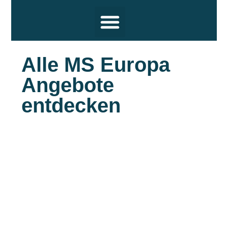
Reiseziele
Hochsee Kreuzfahrten
Flusskreuzfahrten
Themen
Termine und Wissenswertes
Über uns
Alle MS Europa
Angebote
entdecken