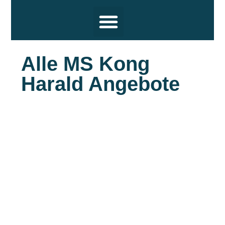
Reiseziele
Hochsee Kreuzfahrten
Flusskreuzfahrten
Themen
Termine und Wissenswertes
Über uns
Alle MS Kong
Harald Angebote