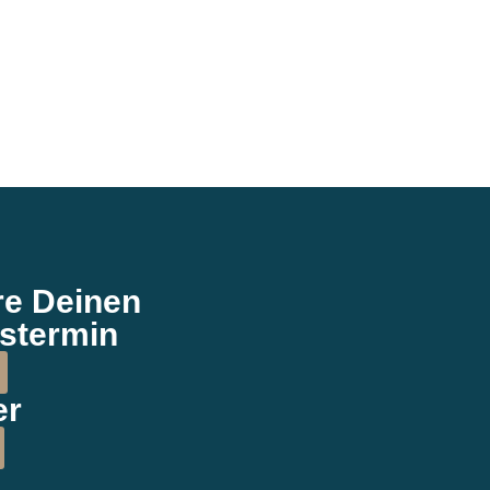
re Deinen
stermin
er