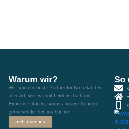
Warum wir?
So 
Wir sind der beste Partner für Kreuzfahrten
k
aller Art, weil wir mit Leidenschaft und
B
Expertise planen, sodass unsere Kunden
+
gerne wieder bei uns buchen.
mehr über uns