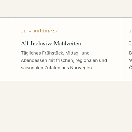
II — Kulinarik
I
All-Inclusive Mahlzeiten
U
Tägliches Frühstück, Mittag- und
B
n
Abendessen mit frischen, regionalen und
W
saisonalen Zutaten aus Norwegen.
Ö