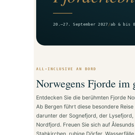
20.–27. September 2027
/
ab & bis 
ALL-INCLUSIVE AN BORD
Norwegens Fjorde im
Entdecken Sie die berühmten Fjorde N
Ab Bergen führt diese besondere Reise 
darunter der Sognefjord, der Lysefjord
Nordfjord. Freuen Sie sich auf Ålesunds
Stabkirchen, ruhige Dörfer, Wasserfälle