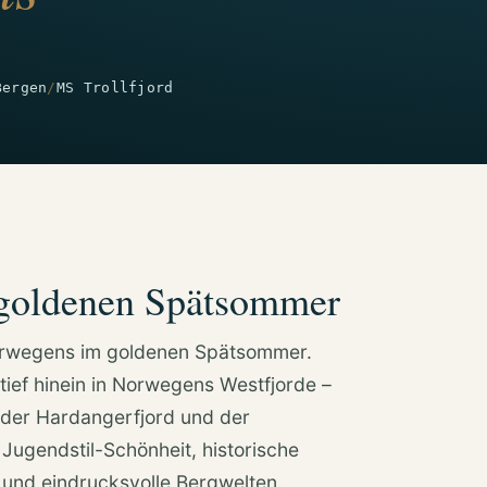
Bergen
/
MS Trollfjord
 goldenen Spätsommer
orwegens im goldenen Spätsommer.
tief hinein in Norwegens Westfjorde –
, der Hardangerfjord und der
 Jugendstil-Schönheit, historische
 und eindrucksvolle Bergwelten.