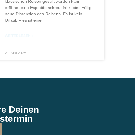
klassischen Reisen gestillt werden kann,
eröffnet eine Expeditionskreuzfahrt eine völlig
neue Dimension des Reisens. Es ist kein
Urlaub – es ist eine
WEITERLESEN »
21. Mai 2025
re Deinen
stermin