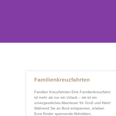
WO RE
SCHLA
Familienkreuzfahrten
Familien Kreuzfahrten Eine Familienkreuzfahrt
ist mehr als nur ein Urlaub – sie ist ein
Vertraue auf persönliche Betreuun
unvergessliches Abenteuer für Groß und Klein!
Während Sie an Bord entspannen, erleben
Gemeinsam gestalten wir Deine nä
Eure Kinder spannende Aktivitäten,