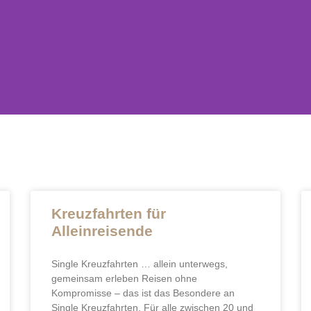
ISETRÄUME 
GEN
Kreuzfahrten für
Alleinreisende
Single Kreuzfahrten … allein unterwegs,
g und Expertise, die Dich versteht und Dir den Urlaub er
gemeinsam erleben Reisen ohne
chste Traumreise, die genau zu Dir passt!
Kompromisse – das ist das Besondere an
Single Kreuzfahrten. Für alle zwischen 20 und