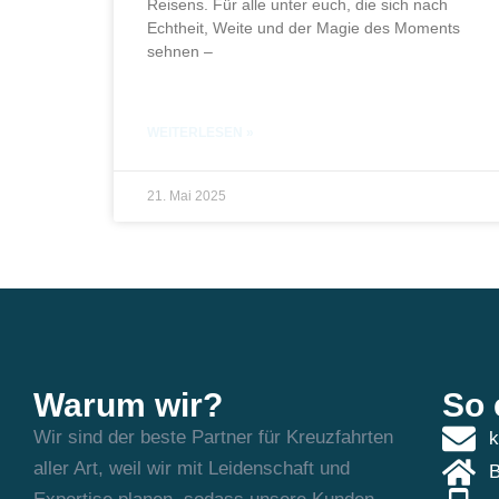
Reisens. Für alle unter euch, die sich nach
Echtheit, Weite und der Magie des Moments
sehnen –
WEITERLESEN »
21. Mai 2025
Warum wir?
So 
Wir sind der beste Partner für Kreuzfahrten
k
aller Art, weil wir mit Leidenschaft und
B