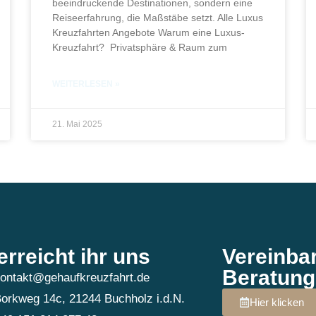
beeindruckende Destinationen, sondern eine
Reiseerfahrung, die Maßstäbe setzt. Alle Luxus
Kreuzfahrten Angebote Warum eine Luxus-
Kreuzfahrt? Privatsphäre & Raum zum
WEITERLESEN »
21. Mai 2025
erreicht ihr uns
Vereinba
Beratung
ontakt@gehaufkreuzfahrt.de
orkweg 14c, 21244 Buchholz i.d.N.
Hier klicken