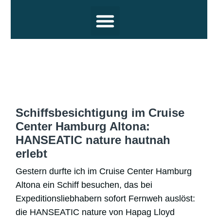
Reiseziele
Hochsee Kreuzfahrten
Flusskreuzfahrten
Themen
Termine und Wissenswertes
Über uns
Schiffsbesichtigung im Cruise
Center Hamburg Altona:
HANSEATIC nature hautnah
erlebt
Gestern durfte ich im Cruise Center Hamburg
Altona ein Schiff besuchen, das bei
Expeditionsliebhabern sofort Fernweh auslöst:
die HANSEATIC nature von Hapag Lloyd