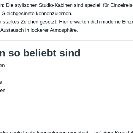
n: Die stylischen Studio-Kabinen sind speziell für Einzelrei
m Gleichgesinnte kennenzulernen.
n starkes Zeichen gesetzt: Hier erwarten dich moderne Einze
 Austausch in lockerer Atmosphäre.
 so beliebt sind
en
s
hen
oder coole Leute kennenlernen möchtest – auf einer Kreuzfah