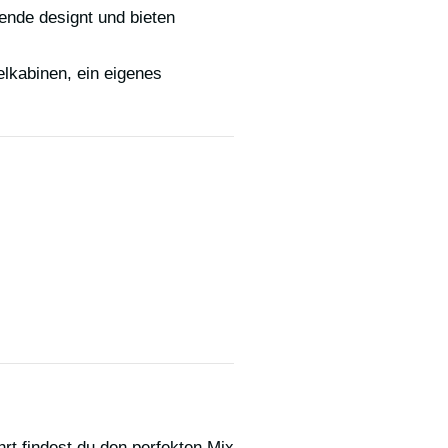
sende designt und bieten
lkabinen, ein eigenes
rt findest du den perfekten Mix