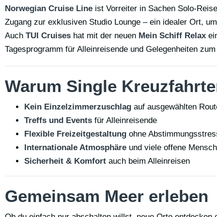
Norwegian Cruise Line
ist Vorreiter in Sachen Solo-Reise
Zugang zur exklusiven Studio Lounge – ein idealer Ort, u
Auch
TUI Cruises
hat mit der neuen
Mein Schiff Relax
ei
Tagesprogramm für Alleinreisende und Gelegenheiten zum
Warum Single Kreuzfahrten
Kein Einzelzimmerzuschlag
auf ausgewählten Rout
Treffs und Events
für Alleinreisende
Flexible Freizeitgestaltung
ohne Abstimmungsstres
Internationale Atmosphäre
und viele offene Mensc
Sicherheit & Komfort
auch beim Alleinreisen
Gemeinsam Meer erleben
Ob du einfach nur abschalten willst, neue Orte entdecken 