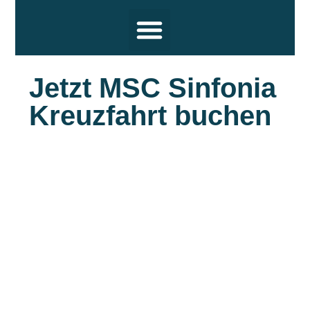
Reiseziele
Hochsee Kreuzfahrten
Flusskreuzfahrten
Themen
Termine und Wissenswertes
Über uns
Jetzt MSC Sinfonia
Kreuzfahrt buchen